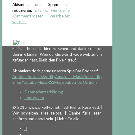
Akismet, um Spam zu
reduzieren.
Erfahre, wie deine
Kommentardaten verarbeitet
werden.
Es ist schön dich hier zu sehen und danke das du
den irre langen Weg durchs world wide web zu uns
gefunden hast. Bleib den Pixeln treu!
Abonniere doch gerne unseren SpielBar Podcast!
Apple Podcasts
Spotify
Amazon Music
Android
by
Email
Youtube Music
RSS
More Subscribe Options
Datenschutzerklärung
Impressum
© 2015 www.pixeltyp.net. | All Rights Reserved. |
Wir schreiben alles selbst. | Danke für's lesen,
anhören und dabei sein. | Liebe für alle!