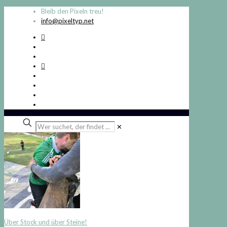
Bleib den Pixeln treu!
info@pixeltyp.net
Wer
✕
suchet,
der
findet
...
Über Stock und über Steine!