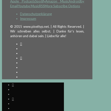
Apple Podcasts
Spotify
Amazon Music
Android
by
Email
Youtube Music
RSS
More Subscribe Options
Datenschutzerklärung
Impressum
© 2015 www.pixeltyp.net. | All Rights Reserved. |
Wir schreiben alles selbst. | Danke für's lesen,
anhören und dabei sein. | Liebe für alle!