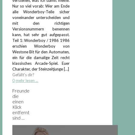
verstehen, was ich damit meine.
Nur so viel vorab: Wer am Ende
alle Wonderboy-Teile sicher
voneinander unterscheiden und
mit den richtigen
Versionsnummern benennen
kann, hat sehr gut aufgepasst.
Teil 1: Wonderboy / 1986 1986
erschien Wonderboy von
Westone Bit für den Automaten,
ein für die damalige Zeit recht
klassisches Arcade-Spiel. Euer
Charakter, der Steinzeitjunge
[…]
Gefällt's dir?
0
mehr lesen ...
Freunde
die
einen
Klick
entfernt
sind …