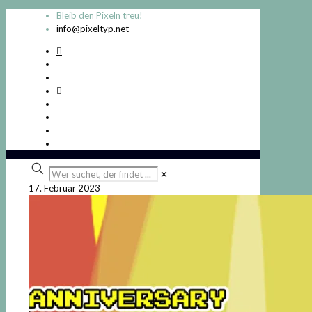
Bleib den Pixeln treu!
info@pixeltyp.net
Wer
✕
suchet,
17. Februar 2023
der
findet
...