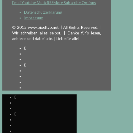
Email
Youtube Music
RSS
More Subscribe Options
Datenschutzerklärung
Impressum
© 2015 www.pixeltyp.net. | All Rights Reserved. |
Wir schreiben alles selbst. | Danke für's lesen,
anhören und dabei sein. | Liebe für alle!