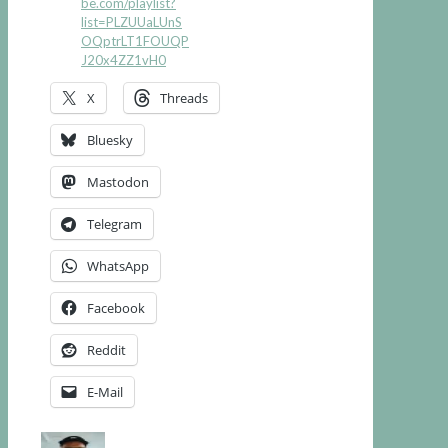
be.com/playlist?
list=PLZUUaLUnS
OQptrLT1FOUQP
J20x4ZZ1vH0
X
Threads
Bluesky
Mastodon
Telegram
WhatsApp
Facebook
Reddit
E-Mail