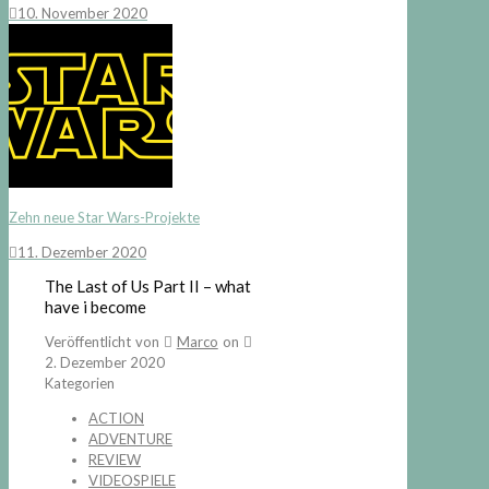
10. November 2020
Zehn neue Star Wars-Projekte
11. Dezember 2020
The Last of Us Part II – what
have i become
Veröffentlicht von
Marco
on
2. Dezember 2020
Kategorien
ACTION
ADVENTURE
REVIEW
VIDEOSPIELE