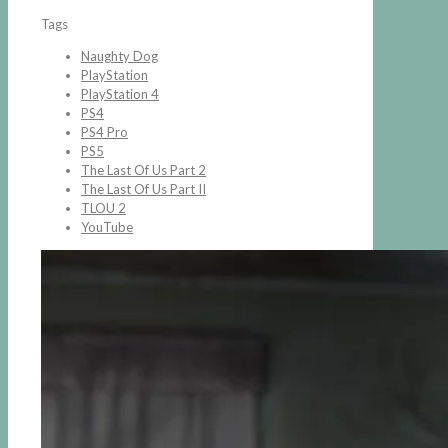
Tags
Naughty Dog
PlayStation
PlayStation 4
PS4
PS4 Pro
PS5
The Last Of Us Part 2
The Last Of Us Part II
TLOU 2
YouTube