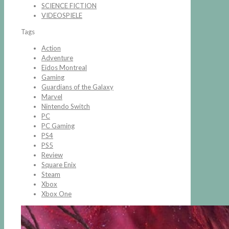
SCIENCE FICTION
VIDEOSPIELE
Tags
Action
Adventure
Eidos Montreal
Gaming
Guardians of the Galaxy
Marvel
Nintendo Switch
PC
PC Gaming
PS4
PS5
Review
Square Enix
Steam
Xbox
Xbox One