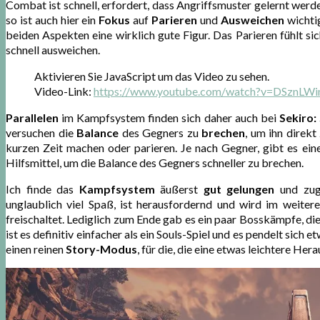
Combat ist schnell, erfordert, dass Angriffsmuster gelernt werd
so ist auch hier ein
Fokus
auf
Parieren
und
Ausweichen
wichtig
beiden Aspekten eine wirklich gute Figur. Das Parieren fühlt sic
schnell ausweichen.
Aktivieren Sie JavaScript um das Video zu sehen.
Video-Link:
https://www.youtube.com/watch?v=DSznL
Parallelen
im Kampfsystem finden sich daher auch bei
Sekiro:
versuchen die
Balance
des Gegners zu
brechen
, um ihn direkt
kurzen Zeit machen oder parieren. Je nach Gegner, gibt es ein
Hilfsmittel, um die Balance des Gegners schneller zu brechen.
Ich finde das
Kampfsystem
äußerst
gut gelungen
und zug
unglaublich viel Spaß, ist herausfordernd und wird im weiter
freischaltet. Lediglich zum Ende gab es ein paar Bosskämpfe, die
ist es definitiv einfacher als ein Souls-Spiel und es pendelt sich
einen reinen
Story-Modus
, für die, die eine etwas leichtere He