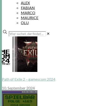
ALEX
FABIAN
MARCO
MAURICE
OLU
Wer
✕
suchet,
der
findet
...
Path of Exile 2 – gamescom 2024
10. September 2024