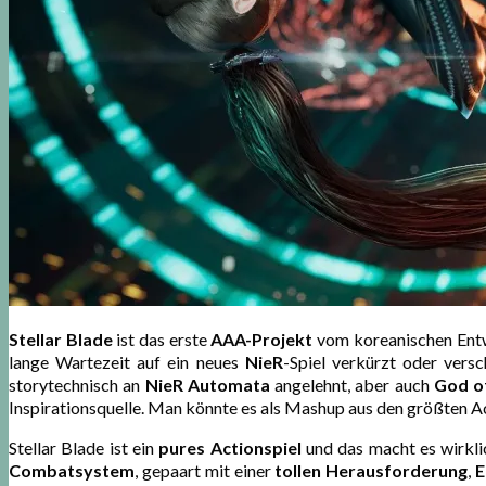
Stellar Blade
ist das erste
AAA-Projekt
vom koreanischen Ent
lange Wartezeit auf ein neues
NieR
-Spiel verkürzt oder versc
storytechnisch an
NieR Automata
angelehnt, aber auch
God o
Inspirationsquelle. Man könnte es als Mashup aus den größten Act
Stellar Blade ist ein
pures Actionspiel
und das macht es wirkli
Combatsystem
, gepaart mit einer
tollen Herausforderung
,
E