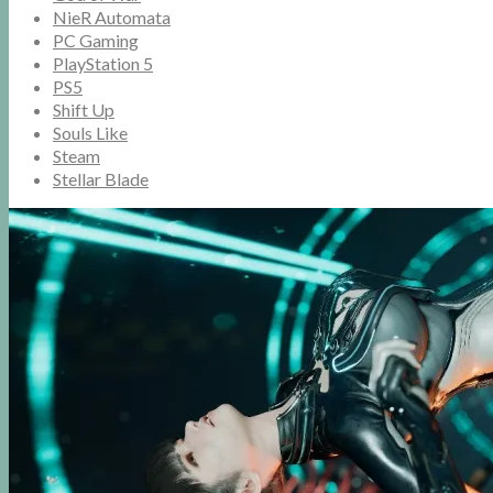
NieR Automata
PC Gaming
PlayStation 5
PS5
Shift Up
Souls Like
Steam
Stellar Blade