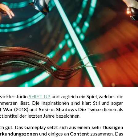
wicklerstudio
SHIFT UP
und zugleich ein Spiel, welches die
hmerzen lässt. Die Inspirationen sind klar: Stil und sogar
f War
(2018) und
Sekiro: Shadows Die Twice
dienen als
iontitel der letzten Jahre bezeichnen.
ch gut. Das Gameplay setzt sich aus einem
sehr flüssigen
rkundungszonen
und einiges an
Content
zusammen. Das