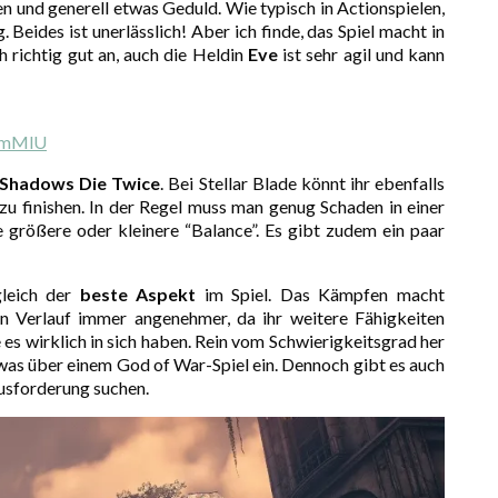
en und generell etwas Geduld. Wie typisch in Actionspielen,
. Beides ist unerlässlich! Aber ich finde, das Spiel macht in
h richtig gut an, auch die Heldin
Eve
ist sehr agil und kann
WimMlU
 Shadows Die Twice
. Bei Stellar Blade könnt ihr ebenfalls
 zu finishen. In der Regel muss man genug Schaden in einer
e größere oder kleinere “Balance”. Es gibt zudem ein paar
leich der
beste Aspekt
im Spiel. Das Kämpfen macht
en Verlauf immer angenehmer, da ihr weitere Fähigkeiten
 es wirklich in sich haben. Rein vom Schwierigkeitsgrad her
 etwas über einem God of War-Spiel ein. Dennoch gibt es auch
rausforderung suchen.