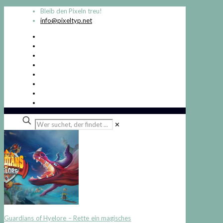
Bleib den Pixeln treu!
info@pixeltyp.net
Wer
✕
suchet,
der
findet
...
Guardians of Hyelore – Rette ein magisches