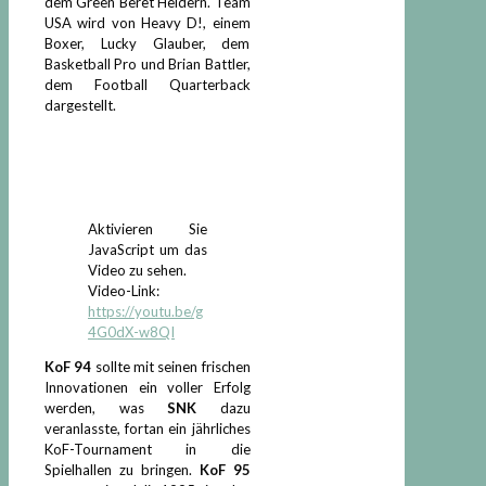
dem Green Beret Heidern. Team
USA wird von Heavy D!, einem
Boxer, Lucky Glauber, dem
Basketball Pro und Brian Battler,
dem Football Quarterback
dargestellt.
Aktivieren Sie
JavaScript um das
Video zu sehen.
Video-Link:
https://youtu.be/g
4G0dX-w8QI
KoF 94
sollte mit seinen frischen
Innovationen ein voller Erfolg
werden, was
SNK
dazu
veranlasste, fortan ein jährliches
KoF-Tournament in die
Spielhallen zu bringen.
KoF 95