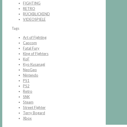
FIGHTING
RETRO
RÜCKBLICKEND
VIDEOSPIELE
Tags
Art of Fighting
Capcom
Fatal Fury
King of Fighters
KoF
Kyo Kusanagi
NeoGeo
Nintendo
PS1
PS2
Retro
SNK
Steam
Street Fighter
Terry Bogard
Xbox