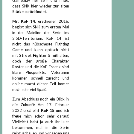
Gameplay her sehr und finde,
dass SNK hier wieder zur alten
Stärke zurückfindet.
Mit KoF 14,
erschienen 2016,
begibt sich SNK zum ersten Mal
in der Mainline der Serie ins
2,5D-Territorium. KoF 14 ist
nicht das hübscheste Fighting
Game und kann optisch nicht
mit
Street Fighter 5
mithalten,
doch der große Charakter
Roster und die KoF-Essenz sind
klare Pluspunkte. Veteranen
kommen schnell zurecht und
online macht dieser Teil immer
noch sehr viel Spaß.
Zum Abschluss noch ein Blick in
die Zukunft: Am 17. Februar
2022 erscheint
KoF 15
und ich
freue mich schon sehr darauf.
Vielleicht habt ja auch ihr Lust
bekommen, mal in die Serie
reinzuschauen und wir sehen uns